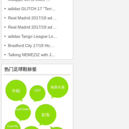
•
adidas GLITCH 17 "Terr…
•
Real Madrid 2017/18 ad…
•
Real Madrid 2017/18 ad…
•
adidas Tango League Lo…
•
Bradford City 17/18 Ho…
•
Talking NEMEZIZ with J…
热门足球鞋标签
梅西专属
本能
CR7
evoPOWER
刺客
Superfly