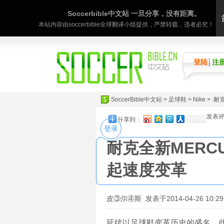
Soccerbible中文站 一旦分享，没有距离。
本站内容由soccerbible全球翻译小组提供，严禁转载，违者必究！
登陆
│
注
SoccerBible中文站
>
足球鞋
>
Nike
> 耐
发表
分享到：
登录
耐克全新MERCU
起速度变革
皮③尔④斯
发表于2014-04-26 10:29
延续以足球鞋变革历史的盛名，此次