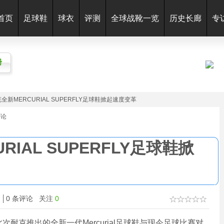
首页
足球鞋
球衣
评测
全球战靴一览
历史长廊
专
册
克全新MERCURIAL SUPERFLY足球鞋掀起速度变革
评论
RIAL SUPERFLY足球鞋掀
 │
0
条评论 关注
0
共
耐克推出的全新一代Mercurial足球鞋与现今足球比赛对