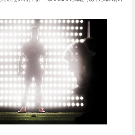
0
条
评
论