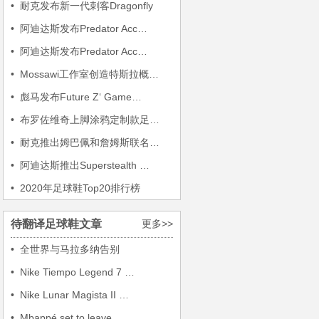
•
耐克发布新一代刺客Dragonfly
•
阿迪达斯发布Predator Acc…
•
阿迪达斯发布Predator Acc…
•
Mossawi工作室创造特斯拉概…
•
彪马发布Future Z‘ Game…
•
布罗佐维奇上脚涂鸦定制款足…
•
耐克推出姆巴佩和詹姆斯联名…
•
阿迪达斯推出Superstealth …
•
2020年足球鞋Top20排行榜
待翻译足球鞋文章
更多>>
•
全世界与马拉多纳告别
•
Nike Tiempo Legend 7 …
•
Nike Lunar Magista II …
•
Mbappé set to leave …