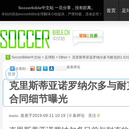
Soccerbible中文站 一旦分享，没有距离。
首页
足
本站内容由soccerbible全球翻译小组提供，严禁转载，违者必究！
登陆
│
注册
SoccerBible中文站
>
足球鞋
>
Other
> 克里斯蒂亚诺罗纳尔多与耐克的1.6
发表评论
分享到：
登录
克里斯蒂亚诺罗纳尔多与耐克
合同细节曝光
ouou
发表于2019-09-11 10:19 │
0
条评论 关注
0