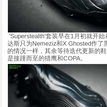
'Superstealth'套装早在1月初就
达斯只为Nemeziz和X Ghoste
的情况一样，其余等待迭代更新的鞋
是接踵而至的猎鹰和COPA。