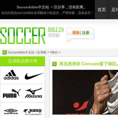
Soccerbible中文站 一旦分享，没有距离。
首页
足
本站内容由soccerbible全球翻译小组提供，严禁转载，违者必究！
登陆
│
注册
Soccerbible中文站
>
足球鞋
>
Other
>
足球鞋品牌分类
再见美津浓 Concave签下绿