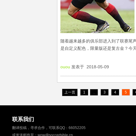
随着越来越多的俱乐部进入到了联赛尾
是自定义配色，限量版还是复古金？今
ouou
发表于 2018-05-09
上一页
1
..
3
4
5
联系我们
翻译投稿，寻求合作，可联系QQ：
66052205
或发送邮件至：
wow@soccerbible.cn